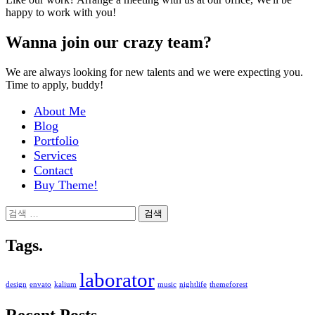
happy to work with you!
Wanna join our crazy team?
We are always looking for new talents and we were expecting you.
Time to apply, buddy!
About Me
Blog
Portfolio
Services
Contact
Buy Theme!
검
색:
Tags.
laborator
design
envato
kalium
music
nightlife
themeforest