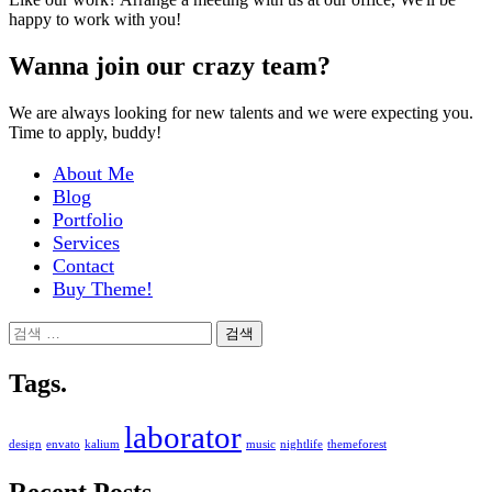
happy to work with you!
Wanna join our crazy team?
We are always looking for new talents and we were expecting you.
Time to apply, buddy!
About Me
Blog
Portfolio
Services
Contact
Buy Theme!
검
색:
Tags.
laborator
design
envato
kalium
music
nightlife
themeforest