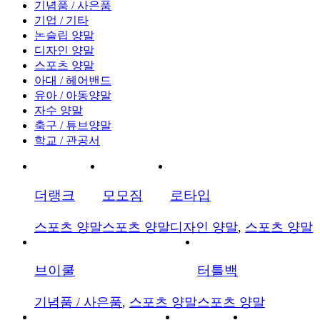
기념품 / 사은품
기업 / 기타
논슬립 양말
디자인 양말
스포츠 양말
아대 / 헤어밴드
유아 / 아동양말
자수 양말
축구 / 튜브양말
학교 / 관공서
더랭크
모모짐
로타입
스포츠 양말
스포츠 양말
디자인 양말
,
스포츠 양말
브이쿨
터틀백
기념품 / 사은품
,
스포츠 양말
스포츠 양말