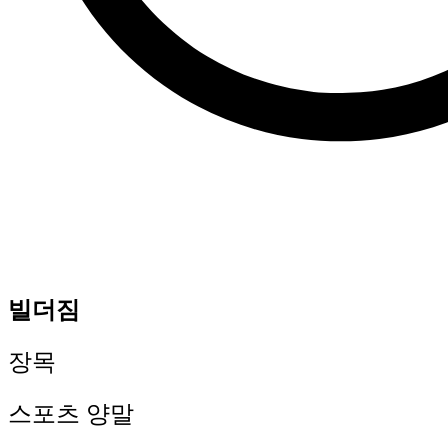
빌더짐
장목
스포츠 양말