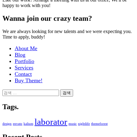
happy to work with you!
Wanna join our crazy team?
We are always looking for new talents and we were expecting you.
Time to apply, buddy!
About Me
Blog
Portfolio
Services
Contact
Buy Theme!
검
색:
Tags.
laborator
design
envato
kalium
music
nightlife
themeforest