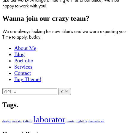
Like our work? Arrange a meeting with us at our office, We'll be
happy to work with you!
Wanna join our crazy team?
We are always looking for new talents and we were expecting you.
Time to apply, buddy!
About Me
Blog
Portfolio
Services
Contact
Buy Theme!
검
색:
Tags.
laborator
design
envato
kalium
music
nightlife
themeforest