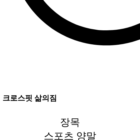
크로스핏 삶의짐
장목
스포츠 양말