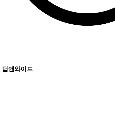
딥앤와이드