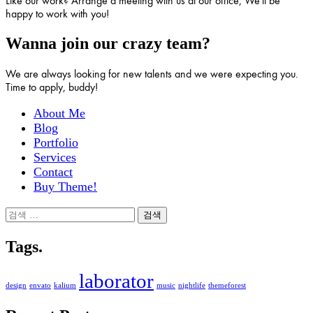
Like our work? Arrange a meeting with us at our office, We'll be
happy to work with you!
Wanna join our crazy team?
We are always looking for new talents and we were expecting you.
Time to apply, buddy!
About Me
Blog
Portfolio
Services
Contact
Buy Theme!
검
색:
Tags.
laborator
design
envato
kalium
music
nightlife
themeforest