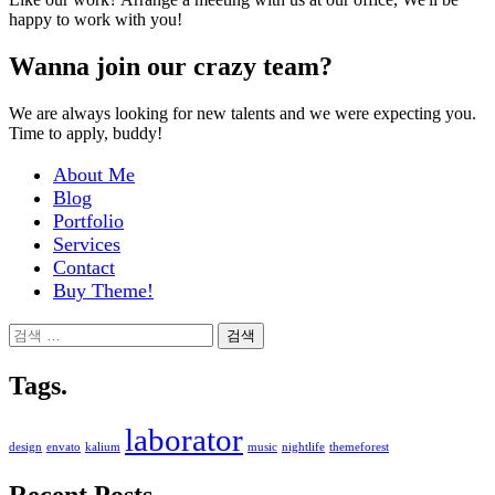
happy to work with you!
Wanna join our crazy team?
We are always looking for new talents and we were expecting you.
Time to apply, buddy!
About Me
Blog
Portfolio
Services
Contact
Buy Theme!
검
색:
Tags.
laborator
design
envato
kalium
music
nightlife
themeforest