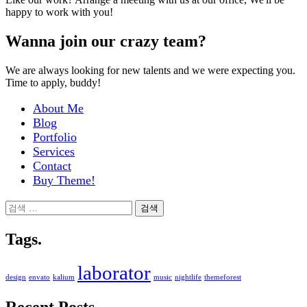
happy to work with you!
Wanna join our crazy team?
We are always looking for new talents and we were expecting you.
Time to apply, buddy!
About Me
Blog
Portfolio
Services
Contact
Buy Theme!
검
색:
Tags.
laborator
design
envato
kalium
music
nightlife
themeforest