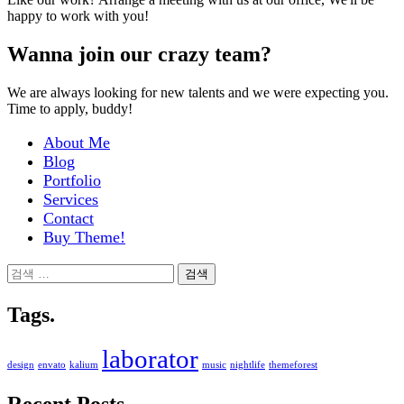
happy to work with you!
Wanna join our crazy team?
We are always looking for new talents and we were expecting you.
Time to apply, buddy!
About Me
Blog
Portfolio
Services
Contact
Buy Theme!
검
색:
Tags.
laborator
design
envato
kalium
music
nightlife
themeforest