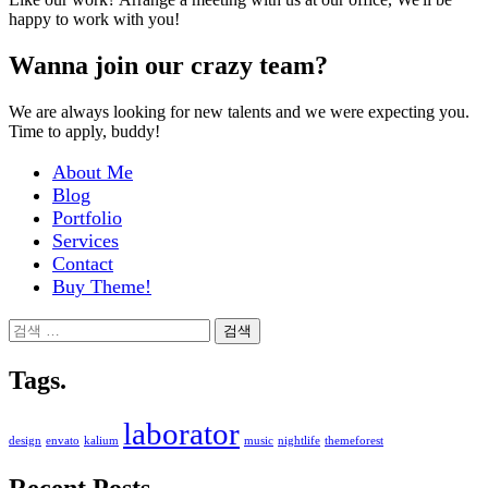
happy to work with you!
Wanna join our crazy team?
We are always looking for new talents and we were expecting you.
Time to apply, buddy!
About Me
Blog
Portfolio
Services
Contact
Buy Theme!
검
색:
Tags.
laborator
design
envato
kalium
music
nightlife
themeforest