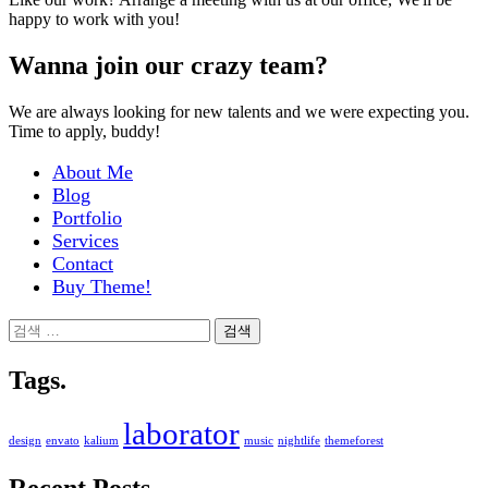
happy to work with you!
Wanna join our crazy team?
We are always looking for new talents and we were expecting you.
Time to apply, buddy!
About Me
Blog
Portfolio
Services
Contact
Buy Theme!
검
색:
Tags.
laborator
design
envato
kalium
music
nightlife
themeforest