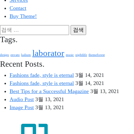
Services
Contact
Buy Theme!
검
색:
Tags.
laborator
design
envato
kalium
music
nightlife
themeforest
Recent Posts.
Fashions fade, style is eternal
3월 14, 2021
Fashions fade, style is eternal
3월 14, 2021
Best Tips for a Successful Magazine
3월 13, 2021
Audio Post
3월 13, 2021
Image Post
3월 13, 2021