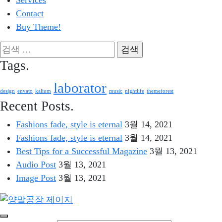
Services
Contact
Buy Theme!
검
색:
Tags.
laborator
design
envato
kalium
music
nightlife
themeforest
Recent Posts.
Fashions fade, style is eternal
3월 14, 2021
Fashions fade, style is eternal
3월 14, 2021
Best Tips for a Successful Magazine
3월 13, 2021
Audio Post
3월 13, 2021
Image Post
3월 13, 2021