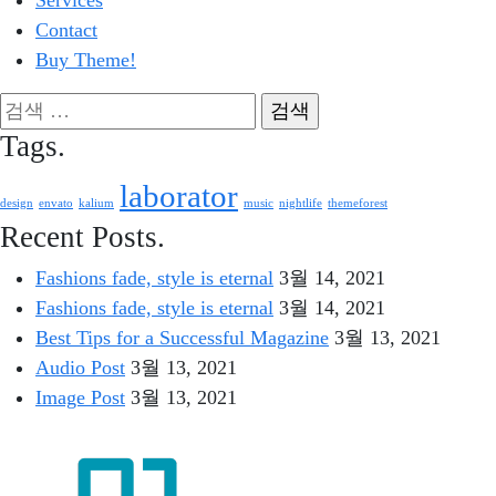
Services
Contact
Buy Theme!
검
색:
Tags.
laborator
design
envato
kalium
music
nightlife
themeforest
Recent Posts.
Fashions fade, style is eternal
3월 14, 2021
Fashions fade, style is eternal
3월 14, 2021
Best Tips for a Successful Magazine
3월 13, 2021
Audio Post
3월 13, 2021
Image Post
3월 13, 2021