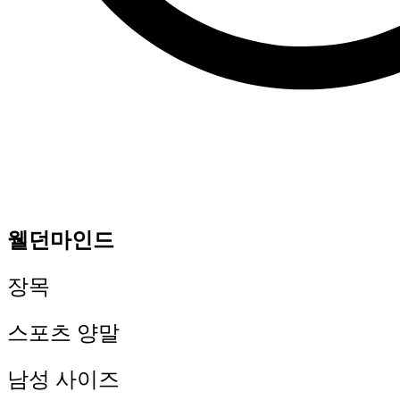
웰던마인드
장목
스포츠 양말
남성 사이즈