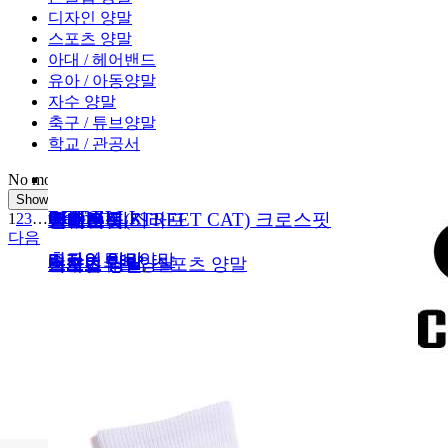
디자인 양말
스포츠 양말
아대 / 헤어밴드
유아 / 아동양말
자수 양말
축구 / 튜브양말
학교 / 관공서
No more projects to show
Show More
BEIDELLI
OGFC
BEIDELLI
theilma
모모짐
브이쿨
로타입
보라핏
버터버디
라이노짐
계단뿌셔클럽
터틀백
마스터욱
버터버디
투윈스포츠
더스피닝
플래니트
청주FC
칼치오
스트릿캣(STREET CAT) 크로스핏
포에토
마스터욱
팰리스짐
이매진 피스
어텀
벤하트
크로스핏 지라프
마스터욱
1
2
3
…
22
23
다음
디자인 양말
축구 / 튜브양말
디자인 양말
디자인 양말
스포츠 양말
기념품 / 사은품
디자인 양말
논슬립 양말
스포츠 양말
스포츠 양말
기념품 / 사은품
스포츠 양말
스포츠 양말
디자인 양말
스포츠 양말
스포츠 양말
스포츠 양말
축구 / 튜브양말
논슬립 양말
스포츠 양말
디자인 양말
스포츠 양말
스포츠 양말
디자인 양말
디자인 양말
스포츠 양말
스포츠 양말
스포츠 양말
,
,
,
,
스포츠 양말
스포츠 양말
스포츠 양말
스포츠 양말
,
,
스포츠 양말
자수 양말