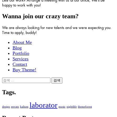
Like our work? Arrange a meeting with us at our office, We'll be
happy to work with you!
Wanna join our crazy team?
We are always looking for new talents and we were expecting you.
Time to apply, buddy!
About Me
Blog
Portfolio
Services
Contact
Buy Theme!
검
색:
Tags.
laborator
design
envato
kalium
music
nightlife
themeforest